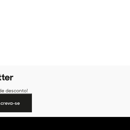
tter
de desconto!