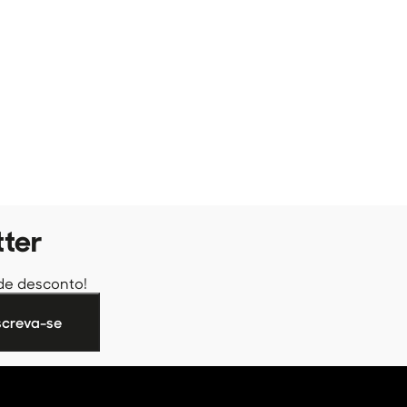
tter
de desconto!