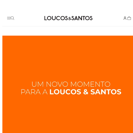
Termos mais buscados
bota
1
º
scarpin couro
2
º
bolsa
3
º
animal
4
º
rasteiras
5
º