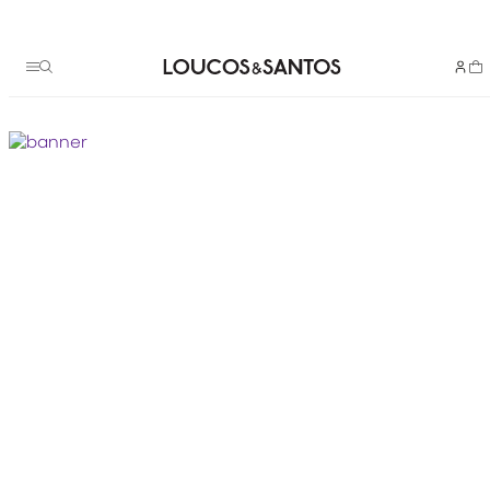
Termos mais buscados
bota
1
º
scarpin couro
2
º
bolsa
3
º
animal
4
º
bolsa tote
5
º