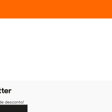
tter
de desconto!