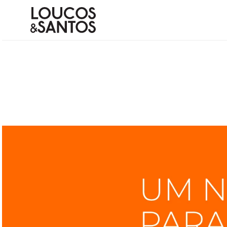
Termos mais buscados
1
º
bota
2
º
scarpin couro
3
º
bolsa
4
º
animal
5
º
rasteiras