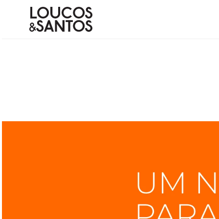
Termos mais buscados
1
º
bota
2
º
scarpin couro
3
º
bolsa
4
º
animal
5
º
bolsa tote