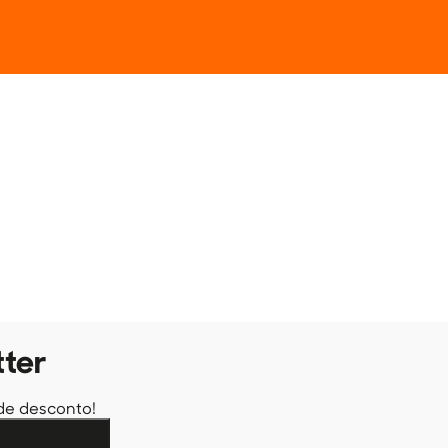
tter
de desconto!