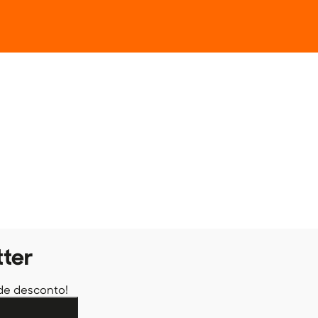
tter
de desconto!