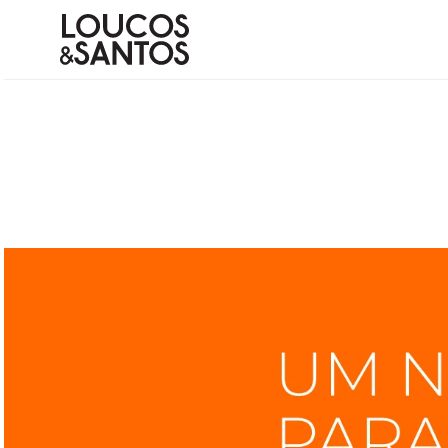
Termos mais buscados
1
º
bota
2
º
scarpin couro
3
º
bolsa
4
º
animal
5
º
bolsa tote