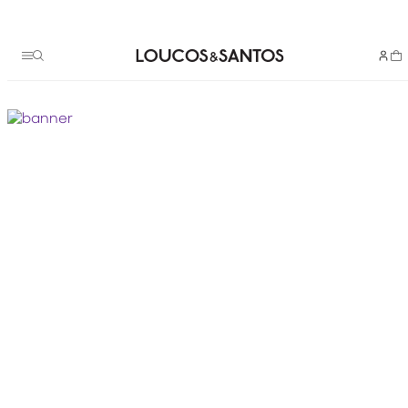
Termos mais buscados
scarpin couro
1
º
animal
2
º
bolsa
3
º
bota
4
º
loafer
5
º