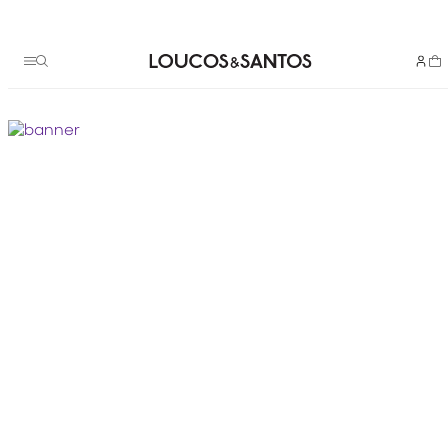
Termos mais buscados
bota
1
º
scarpin couro
2
º
bolsa
3
º
animal
4
º
bolsa tote
5
º