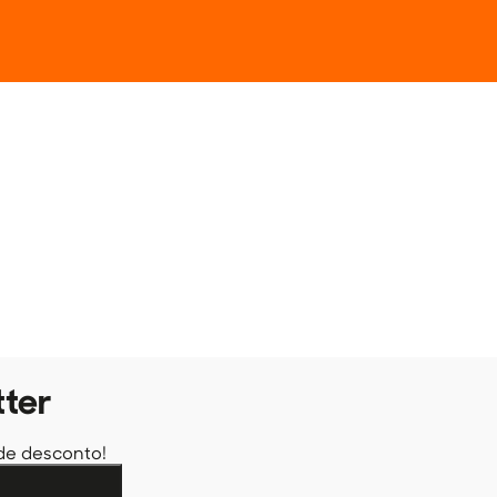
tter
de desconto!