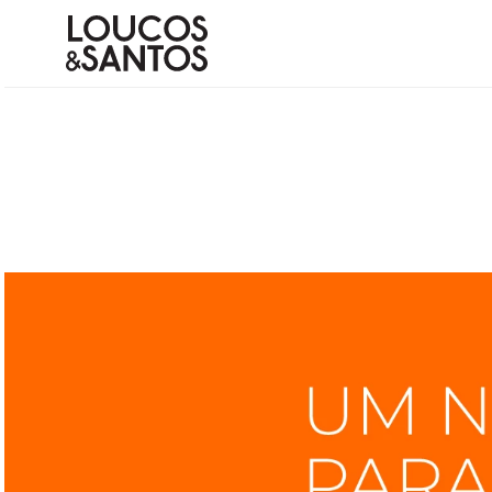
Termos mais buscados
1
º
bota
2
º
scarpin couro
3
º
bolsa
4
º
animal
5
º
rasteiras