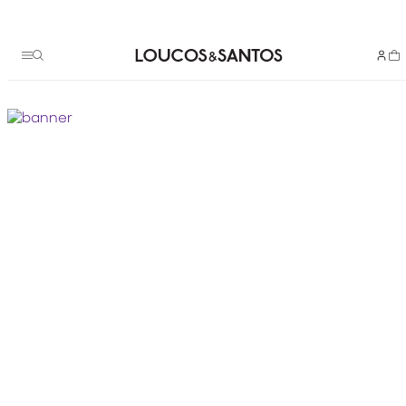
Termos mais buscados
bota
1
º
scarpin couro
2
º
bolsa
3
º
animal
4
º
bolsa tote
5
º