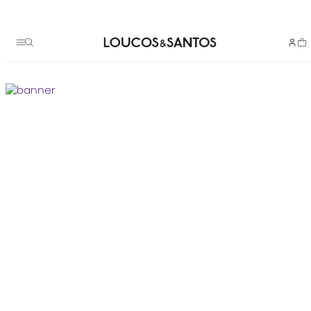
Termos mais buscados
scarpin couro
1
º
bota
2
º
animal
3
º
bolsa
4
º
bolsa tote
5
º